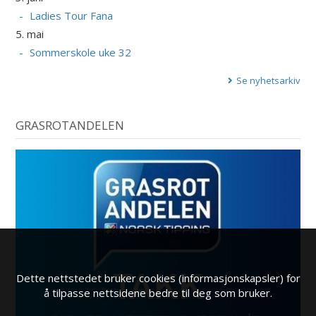
Ladies Tour Fana
5. mai
Sommerskole uke 32
Se nyhetsarkiv
GRASROTANDELEN
Dette nettstedet bruker cookies (informasjonskapsler) for
å tilpasse nettsidene bedre til deg som bruker.