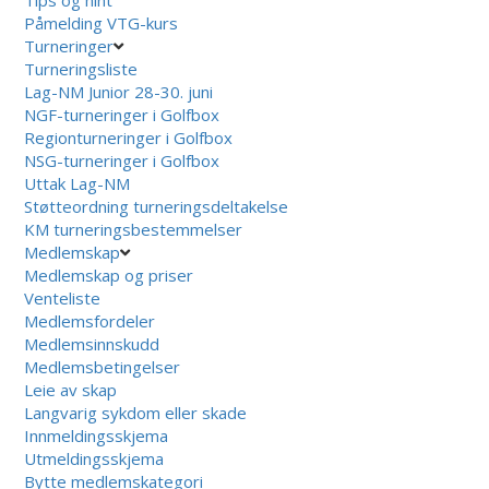
Påmelding VTG-kurs
Turneringer
Turneringsliste
Lag-NM Junior 28-30. juni
NGF-turneringer i Golfbox
Regionturneringer i Golfbox
NSG-turneringer i Golfbox
Uttak Lag-NM
Støtteordning turneringsdeltakelse
KM turneringsbestemmelser
Medlemskap
Medlemskap og priser
Venteliste
Medlemsfordeler
Medlemsinnskudd
Medlemsbetingelser
Leie av skap
Langvarig sykdom eller skade
Innmeldingsskjema
Utmeldingsskjema
Bytte medlemskategori