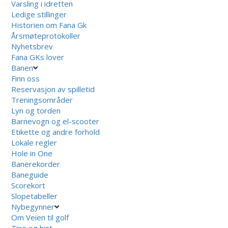
Varsling i idretten
Ledige stillinger
Historien om Fana Gk
Årsmøteprotokoller
Nyhetsbrev
Fana GKs lover
Banen
Finn oss
Reservasjon av spilletid
Treningsområder
Lyn og torden
Barnevogn og el-scooter
Etikette og andre forhold
Lokale regler
Hole in One
Banerekorder
Baneguide
Scorekort
Slopetabeller
Nybegynner
Om Veien til golf
Tips og hint