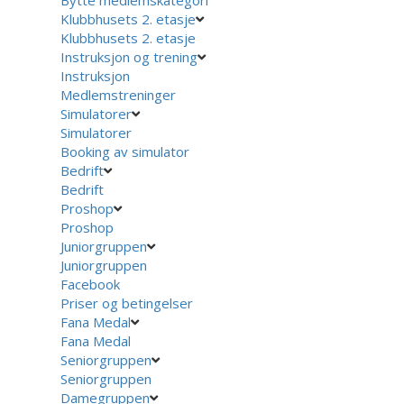
Klubbhusets 2. etasje
Klubbhusets 2. etasje
Instruksjon og trening
Instruksjon
Medlemstreninger
Simulatorer
Simulatorer
Booking av simulator
Bedrift
Bedrift
Proshop
Proshop
Juniorgruppen
Juniorgruppen
Facebook
Priser og betingelser
Fana Medal
Fana Medal
Seniorgruppen
Seniorgruppen
Damegruppen