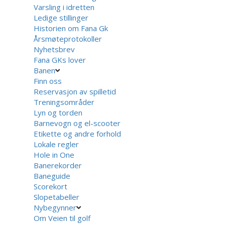
Varsling i idretten
Ledige stillinger
Historien om Fana Gk
Årsmøteprotokoller
Nyhetsbrev
Fana GKs lover
Banen
Finn oss
Reservasjon av spilletid
Treningsområder
Lyn og torden
Barnevogn og el-scooter
Etikette og andre forhold
Lokale regler
Hole in One
Banerekorder
Baneguide
Scorekort
Slopetabeller
Nybegynner
Om Veien til golf