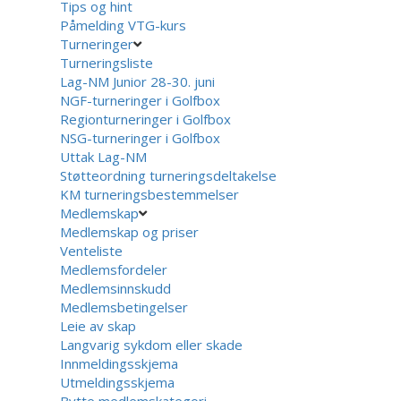
Tips og hint
Påmelding VTG-kurs
Turneringer
Turneringsliste
Lag-NM Junior 28-30. juni
NGF-turneringer i Golfbox
Regionturneringer i Golfbox
NSG-turneringer i Golfbox
Uttak Lag-NM
Støtteordning turneringsdeltakelse
KM turneringsbestemmelser
Medlemskap
Medlemskap og priser
Venteliste
Medlemsfordeler
Medlemsinnskudd
Medlemsbetingelser
Leie av skap
Langvarig sykdom eller skade
Innmeldingsskjema
Utmeldingsskjema
Bytte medlemskategori