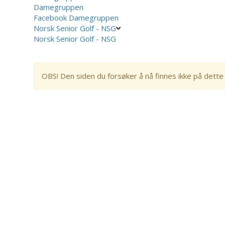
Damegruppen
Facebook Damegruppen
Norsk Senior Golf - NSG
Norsk Senior Golf - NSG
OBS! Den siden du forsøker å nå finnes ikke på dette