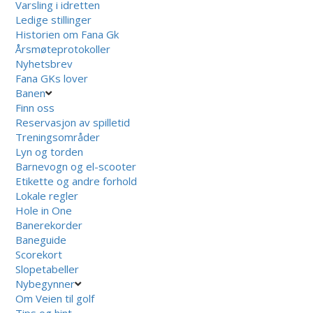
Varsling i idretten
Ledige stillinger
Historien om Fana Gk
Årsmøteprotokoller
Nyhetsbrev
Fana GKs lover
Banen
Finn oss
Reservasjon av spilletid
Treningsområder
Lyn og torden
Barnevogn og el-scooter
Etikette og andre forhold
Lokale regler
Hole in One
Banerekorder
Baneguide
Scorekort
Slopetabeller
Nybegynner
Om Veien til golf
Tips og hint