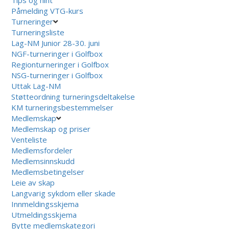
Påmelding VTG-kurs
Turneringer
Turneringsliste
Lag-NM Junior 28-30. juni
NGF-turneringer i Golfbox
Regionturneringer i Golfbox
NSG-turneringer i Golfbox
Uttak Lag-NM
Støtteordning turneringsdeltakelse
KM turneringsbestemmelser
Medlemskap
Medlemskap og priser
Venteliste
Medlemsfordeler
Medlemsinnskudd
Medlemsbetingelser
Leie av skap
Langvarig sykdom eller skade
Innmeldingsskjema
Utmeldingsskjema
Bytte medlemskategori