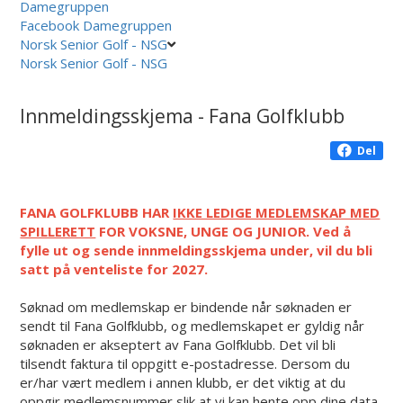
Damegruppen
Facebook Damegruppen
Norsk Senior Golf - NSG
Norsk Senior Golf - NSG
Innmeldingsskjema - Fana Golfklubb
Del
FANA GOLFKLUBB HAR
IKKE LEDIGE MEDLEMSKAP MED
SPILLERETT
FOR VOKSNE, UNGE OG JUNIOR.
Ved å
fylle ut og sende innmeldingsskjema under, vil du bli
satt på venteliste for 2027.
Søknad om medlemskap er bindende når søknaden er
sendt til Fana Golfklubb, og medlemskapet er gyldig når
søknaden er akseptert av Fana Golfklubb. Det vil bli
tilsendt faktura til oppgitt e-postadresse. Dersom du
er/har vært medlem i annen klubb, er det viktig at du
oppgir medlemsnummer slik at vi kan hente opp dine data