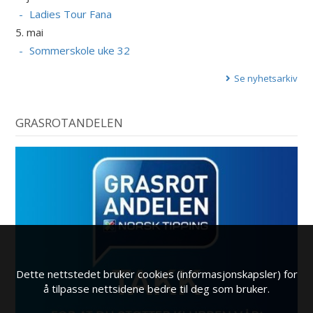
Ladies Tour Fana
5. mai
Sommerskole uke 32
Se nyhetsarkiv
GRASROTANDELEN
Dette nettstedet bruker cookies (informasjonskapsler) for
å tilpasse nettsidene bedre til deg som bruker.