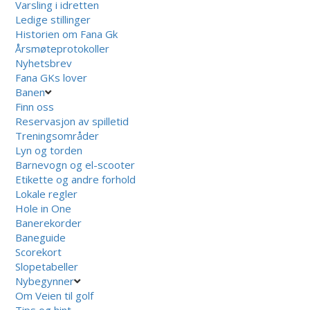
Varsling i idretten
Ledige stillinger
Historien om Fana Gk
Årsmøteprotokoller
Nyhetsbrev
Fana GKs lover
Banen
Finn oss
Reservasjon av spilletid
Treningsområder
Lyn og torden
Barnevogn og el-scooter
Etikette og andre forhold
Lokale regler
Hole in One
Banerekorder
Baneguide
Scorekort
Slopetabeller
Nybegynner
Om Veien til golf
Tips og hint