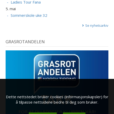
Ladies Tour Fana
5. mai
Sommerskole uke 32
Se nyhetsarkiv
GRASROTANDELEN
Dette nettstedet bruker cookies (informasjonskapsler) for
å tilpasse nettsidene bedre til deg som bruker.