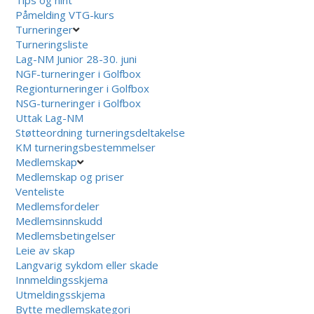
Påmelding VTG-kurs
Turneringer
Turneringsliste
Lag-NM Junior 28-30. juni
NGF-turneringer i Golfbox
Regionturneringer i Golfbox
NSG-turneringer i Golfbox
Uttak Lag-NM
Støtteordning turneringsdeltakelse
KM turneringsbestemmelser
Medlemskap
Medlemskap og priser
Venteliste
Medlemsfordeler
Medlemsinnskudd
Medlemsbetingelser
Leie av skap
Langvarig sykdom eller skade
Innmeldingsskjema
Utmeldingsskjema
Bytte medlemskategori