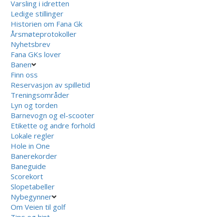
Varsling i idretten
Ledige stillinger
Historien om Fana Gk
Årsmøteprotokoller
Nyhetsbrev
Fana GKs lover
Banen
Finn oss
Reservasjon av spilletid
Treningsområder
Lyn og torden
Barnevogn og el-scooter
Etikette og andre forhold
Lokale regler
Hole in One
Banerekorder
Baneguide
Scorekort
Slopetabeller
Nybegynner
Om Veien til golf
Tips og hint