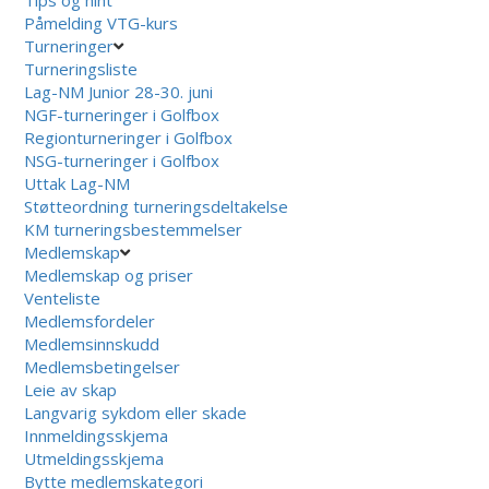
Påmelding VTG-kurs
Turneringer
Turneringsliste
Lag-NM Junior 28-30. juni
NGF-turneringer i Golfbox
Regionturneringer i Golfbox
NSG-turneringer i Golfbox
Uttak Lag-NM
Støtteordning turneringsdeltakelse
KM turneringsbestemmelser
Medlemskap
Medlemskap og priser
Venteliste
Medlemsfordeler
Medlemsinnskudd
Medlemsbetingelser
Leie av skap
Langvarig sykdom eller skade
Innmeldingsskjema
Utmeldingsskjema
Bytte medlemskategori