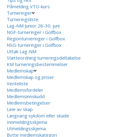
Påmelding VTG-kurs
Turneringer
Turneringsliste
Lag-NM Junior 28-30. juni
NGF-turneringer i Golfbox
Regionturneringer i Golfbox
NSG-turneringer i Golfbox
Uttak Lag-NM
Støtteordning turneringsdeltakelse
KM turneringsbestemmelser
Medlemskap
Medlemskap og priser
Venteliste
Medlemsfordeler
Medlemsinnskudd
Medlemsbetingelser
Leie av skap
Langvarig sykdom eller skade
Innmeldingsskjema
Utmeldingsskjema
Bytte medlemskategori