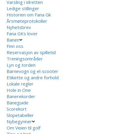
Varsling i idretten
Ledige stillinger
Historien om Fana Gk
Årsmøteprotokoller
Nyhetsbrev
Fana GKs lover
Banen
Finn oss
Reservasjon av spilletid
Treningsområder
Lyn og torden
Barnevogn og el-scooter
Etikette og andre forhold
Lokale regler
Hole in One
Banerekorder
Baneguide
Scorekort
Slopetabeller
Nybegynner
Om Veien til golf
Tips og hint