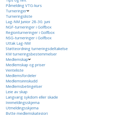
Påmelding VTG-kurs
Turneringer
Turneringsliste
Lag-NM Junior 28-30. juni
NGF-turneringer i Golfbox
Regionturneringer i Golfbox
NSG-turneringer i Golfbox
Uttak Lag-NM
Støtteordning turneringsdeltakelse
KM turneringsbestemmelser
Medlemskap
Medlemskap og priser
Venteliste
Medlemsfordeler
Medlemsinnskudd
Medlemsbetingelser
Leie av skap
Langvarig sykdom eller skade
Innmeldingsskjema
Utmeldingsskjema
Bytte medlemskategori