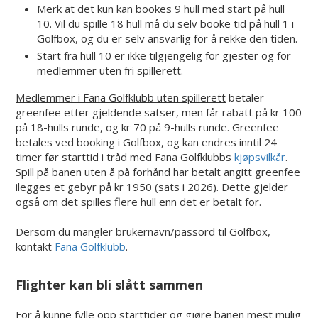
Merk at det kun kan bookes 9 hull med start på hull
10. Vil du spille 18 hull må du selv booke tid på hull 1 i
Golfbox, og du er selv ansvarlig for å rekke den tiden.
Start fra hull 10 er ikke tilgjengelig for gjester og for
medlemmer uten fri spillerett.
Medlemmer i Fana Golfklubb uten spillerett
betaler
greenfee etter gjeldende satser, men får rabatt på kr 100
på 18-hulls runde, og kr 70 på 9-hulls runde. Greenfee
betales ved booking i Golfbox, og kan endres inntil 24
timer før starttid i tråd med Fana Golfklubbs
kjøpsvilkår
.
Spill på banen uten å på forhånd har betalt angitt greenfee
ilegges et gebyr på kr 1950 (sats i 2026). Dette gjelder
også om det spilles flere hull enn det er betalt for.
Dersom du mangler brukernavn/passord til Golfbox,
kontakt
Fana Golfklubb
.
Flighter kan bli slått sammen
For å kunne fylle opp starttider og gjøre banen mest mulig