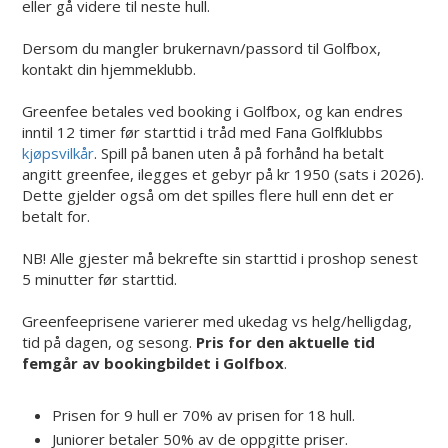
eller gå videre til neste hull.
Dersom du mangler brukernavn/passord til Golfbox,
kontakt din hjemmeklubb.
Greenfee betales ved booking i Golfbox, og kan endres
inntil 12 timer før starttid i tråd med Fana Golfklubbs
kjøpsvilkår
. Spill på banen uten å på forhånd ha betalt
angitt greenfee, ilegges et gebyr på kr 1950 (sats i 2026).
Dette gjelder også om det spilles flere hull enn det er
betalt for.
NB! Alle gjester må bekrefte sin starttid i proshop senest
5 minutter før starttid.
Greenfeeprisene varierer med ukedag vs helg/helligdag,
tid på dagen, og sesong.
Pris for den aktuelle tid
femgår av bookingbildet i Golfbox
.
Prisen for 9 hull er 70% av prisen for 18 hull.
Juniorer betaler 50% av de oppgitte priser.