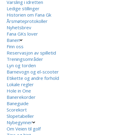
Varsling i idretten
Ledige stillinger
Historien om Fana Gk
Årsmøteprotokoller
Nyhetsbrev
Fana GKs lover
Banen
Finn oss
Reservasjon av spilletid
Treningsområder
Lyn og torden
Barnevogn og el-scooter
Etikette og andre forhold
Lokale regler
Hole in One
Banerekorder
Baneguide
Scorekort
Slopetabeller
Nybegynner
Om Veien til golf
Tips og hint