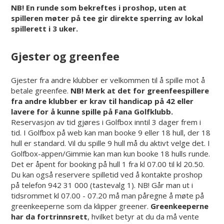
NB! En runde som bekreftes i proshop, uten at
spilleren møter på tee gir direkte sperring av lokal
spillerett i 3 uker.
Gjester og greenfee
Gjester fra andre klubber er velkommen til å spille mot å
betale greenfee.
NB! Merk at det for greenfeespillere
fra andre klubber er krav til handicap på 42 eller
lavere for å kunne spille på Fana Golfklubb.
Reservasjon av tid gjøres i Golfbox inntil 3 dager frem i
tid. I Golfbox på web kan man booke 9 eller 18 hull, der 18
hull er standard. Vil du spille 9 hull må du aktivt velge det. I
Golfbox-appen/Gimmie kan man kun booke 18 hulls runde.
Det er åpent for booking på hull 1 fra kl 07.00 til kl 20.50.
Du kan også reservere spilletid ved å kontakte proshop
på telefon 942 31 000 (tastevalg 1). NB! Går man ut i
tidsrommet kl 07.00 - 07.20 må man påregne å møte på
greenkeeperne som da klipper greener.
Greenkeeperne
har da fortrinnsrett
, hvilket betyr at du da må vente