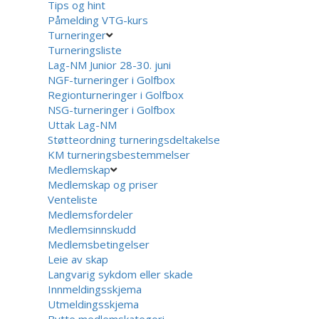
Tips og hint
Påmelding VTG-kurs
Turneringer
Turneringsliste
Lag-NM Junior 28-30. juni
NGF-turneringer i Golfbox
Regionturneringer i Golfbox
NSG-turneringer i Golfbox
Uttak Lag-NM
Støtteordning turneringsdeltakelse
KM turneringsbestemmelser
Medlemskap
Medlemskap og priser
Venteliste
Medlemsfordeler
Medlemsinnskudd
Medlemsbetingelser
Leie av skap
Langvarig sykdom eller skade
Innmeldingsskjema
Utmeldingsskjema
Bytte medlemskategori