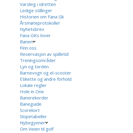
Varsling i idretten
Ledige stillinger
Historien om Fana Gk
Årsmøteprotokoller
Nyhetsbrev
Fana GKs lover
Banen
Finn oss
Reservasjon av spilletid
Treningsområder
Lyn og torden
Barnevogn og el-scooter
Etikette og andre forhold
Lokale regler
Hole in One
Banerekorder
Baneguide
Scorekort
Slopetabeller
Nybegynner
Om Veien til golf