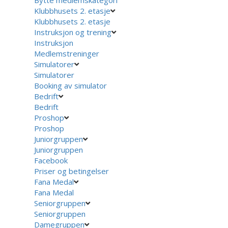
Klubbhusets 2. etasje
Klubbhusets 2. etasje
Instruksjon og trening
Instruksjon
Medlemstreninger
Simulatorer
Simulatorer
Booking av simulator
Bedrift
Bedrift
Proshop
Proshop
Juniorgruppen
Juniorgruppen
Facebook
Priser og betingelser
Fana Medal
Fana Medal
Seniorgruppen
Seniorgruppen
Damegruppen