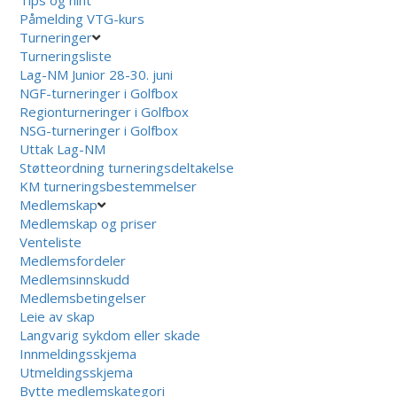
Påmelding VTG-kurs
Turneringer
Turneringsliste
Lag-NM Junior 28-30. juni
NGF-turneringer i Golfbox
Regionturneringer i Golfbox
NSG-turneringer i Golfbox
Uttak Lag-NM
Støtteordning turneringsdeltakelse
KM turneringsbestemmelser
Medlemskap
Medlemskap og priser
Venteliste
Medlemsfordeler
Medlemsinnskudd
Medlemsbetingelser
Leie av skap
Langvarig sykdom eller skade
Innmeldingsskjema
Utmeldingsskjema
Bytte medlemskategori