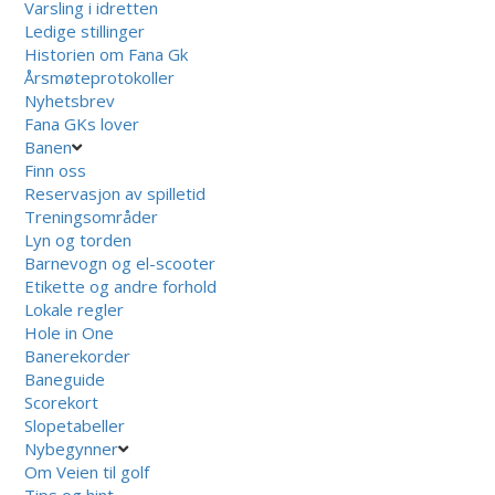
Varsling i idretten
Ledige stillinger
Historien om Fana Gk
Årsmøteprotokoller
Nyhetsbrev
Fana GKs lover
Banen
Finn oss
Reservasjon av spilletid
Treningsområder
Lyn og torden
Barnevogn og el-scooter
Etikette og andre forhold
Lokale regler
Hole in One
Banerekorder
Baneguide
Scorekort
Slopetabeller
Nybegynner
Om Veien til golf
Tips og hint