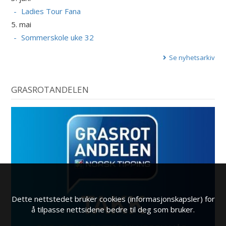
Ladies Tour Fana
5. mai
Sommerskole uke 32
Se nyhetsarkiv
GRASROTANDELEN
Dette nettstedet bruker cookies (informasjonskapsler) for
å tilpasse nettsidene bedre til deg som bruker.