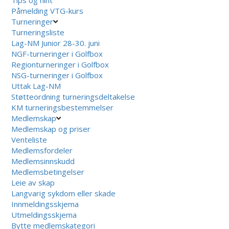
Påmelding VTG-kurs
Turneringer
Turneringsliste
Lag-NM Junior 28-30. juni
NGF-turneringer i Golfbox
Regionturneringer i Golfbox
NSG-turneringer i Golfbox
Uttak Lag-NM
Støtteordning turneringsdeltakelse
KM turneringsbestemmelser
Medlemskap
Medlemskap og priser
Venteliste
Medlemsfordeler
Medlemsinnskudd
Medlemsbetingelser
Leie av skap
Langvarig sykdom eller skade
Innmeldingsskjema
Utmeldingsskjema
Bytte medlemskategori