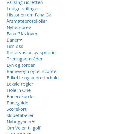
Varsling i idretten
Ledige stillinger
Historien om Fana Gk
Årsmøteprotokoller
Nyhetsbrev
Fana GKs lover
Banen
Finn oss
Reservasjon av spilletid
Treningsområder
Lyn og torden
Barnevogn og el-scooter
Etikette og andre forhold
Lokale regler
Hole in One
Banerekorder
Baneguide
Scorekort
Slopetabeller
Nybegynner
Om Veien til golf
Tips og hint