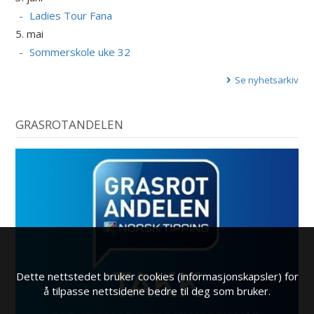
Ladies Tour Fana
5. mai
Sommerskole uke 32
Se nyhetsarkiv
GRASROTANDELEN
Dette nettstedet bruker cookies (informasjonskapsler) for
å tilpasse nettsidene bedre til deg som bruker.