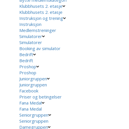
Klubbhusets 2. etasje
Klubbhusets 2. etasje
Instruksjon og trening
Instruksjon
Medlemstreninger
Simulatorer
Simulatorer
Booking av simulator
Bedrift
Bedrift
Proshop
Proshop
Juniorgruppen
Juniorgruppen
Facebook
Priser og betingelser
Fana Medal
Fana Medal
Seniorgruppen
Seniorgruppen
Damegruppen