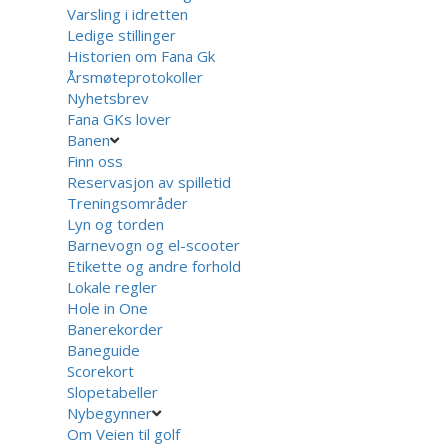
Varsling i idretten
Ledige stillinger
Historien om Fana Gk
Årsmøteprotokoller
Nyhetsbrev
Fana GKs lover
Banen
Finn oss
Reservasjon av spilletid
Treningsområder
Lyn og torden
Barnevogn og el-scooter
Etikette og andre forhold
Lokale regler
Hole in One
Banerekorder
Baneguide
Scorekort
Slopetabeller
Nybegynner
Om Veien til golf