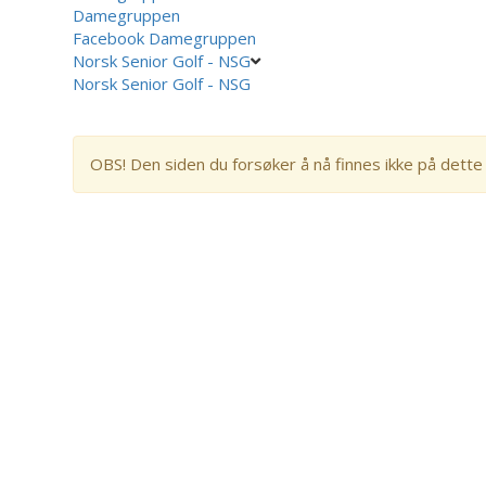
Damegruppen
Facebook Damegruppen
Norsk Senior Golf - NSG
Norsk Senior Golf - NSG
OBS! Den siden du forsøker å nå finnes ikke på dette