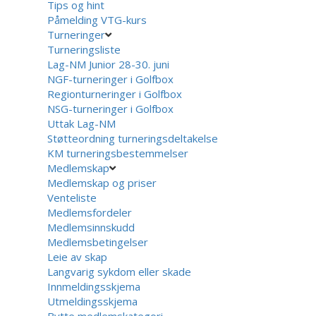
Tips og hint
Påmelding VTG-kurs
Turneringer
Turneringsliste
Lag-NM Junior 28-30. juni
NGF-turneringer i Golfbox
Regionturneringer i Golfbox
NSG-turneringer i Golfbox
Uttak Lag-NM
Støtteordning turneringsdeltakelse
KM turneringsbestemmelser
Medlemskap
Medlemskap og priser
Venteliste
Medlemsfordeler
Medlemsinnskudd
Medlemsbetingelser
Leie av skap
Langvarig sykdom eller skade
Innmeldingsskjema
Utmeldingsskjema
Bytte medlemskategori