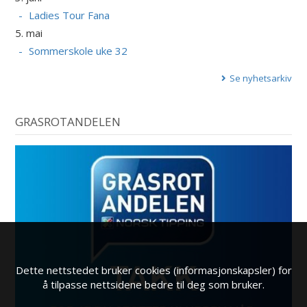
Ladies Tour Fana
5. mai
Sommerskole uke 32
Se nyhetsarkiv
GRASROTANDELEN
Dette nettstedet bruker cookies (informasjonskapsler) for
å tilpasse nettsidene bedre til deg som bruker.