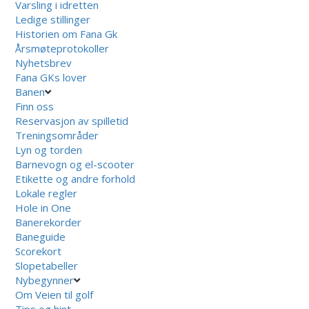
Varsling i idretten
Ledige stillinger
Historien om Fana Gk
Årsmøteprotokoller
Nyhetsbrev
Fana GKs lover
Banen
Finn oss
Reservasjon av spilletid
Treningsområder
Lyn og torden
Barnevogn og el-scooter
Etikette og andre forhold
Lokale regler
Hole in One
Banerekorder
Baneguide
Scorekort
Slopetabeller
Nybegynner
Om Veien til golf
Tips og hint