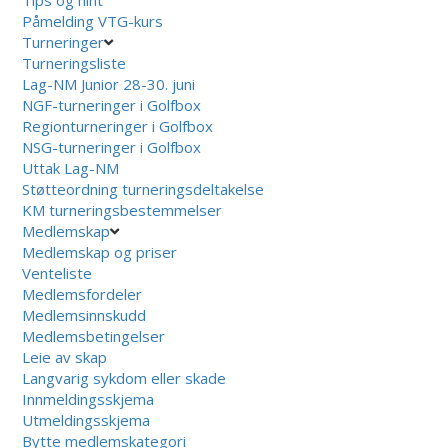
Påmelding VTG-kurs
Turneringer
Turneringsliste
Lag-NM Junior 28-30. juni
NGF-turneringer i Golfbox
Regionturneringer i Golfbox
NSG-turneringer i Golfbox
Uttak Lag-NM
Støtteordning turneringsdeltakelse
KM turneringsbestemmelser
Medlemskap
Medlemskap og priser
Venteliste
Medlemsfordeler
Medlemsinnskudd
Medlemsbetingelser
Leie av skap
Langvarig sykdom eller skade
Innmeldingsskjema
Utmeldingsskjema
Bytte medlemskategori