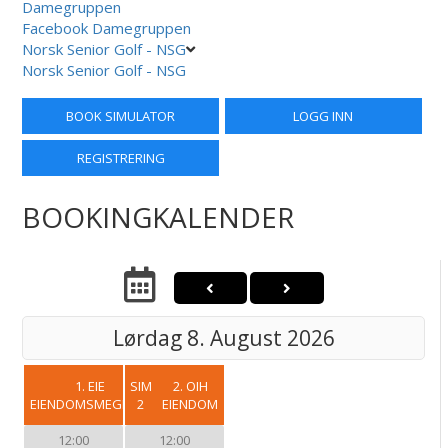
Damegruppen
Facebook Damegruppen
Norsk Senior Golf - NSG
Norsk Senior Golf - NSG
BOOK SIMULATOR
LOGG INN
REGISTRERING
BOOKINGKALENDER
Lørdag 8. August 2026
SIM
1. EIE
SIM
2. OIH
1
EIENDOMSMEGLING
2
EIENDOM
12:00
12:00