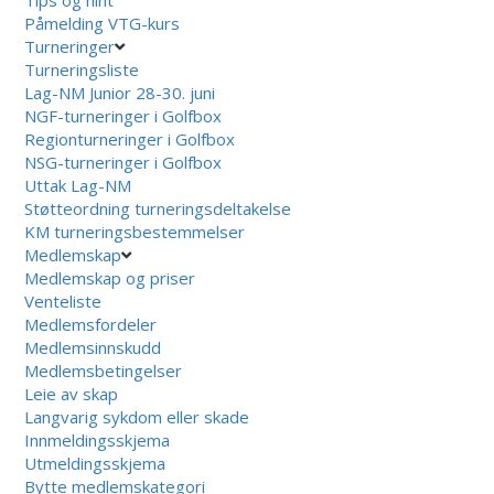
Påmelding VTG-kurs
Turneringer
Turneringsliste
Lag-NM Junior 28-30. juni
NGF-turneringer i Golfbox
Regionturneringer i Golfbox
NSG-turneringer i Golfbox
Uttak Lag-NM
Støtteordning turneringsdeltakelse
KM turneringsbestemmelser
Medlemskap
Medlemskap og priser
Venteliste
Medlemsfordeler
Medlemsinnskudd
Medlemsbetingelser
Leie av skap
Langvarig sykdom eller skade
Innmeldingsskjema
Utmeldingsskjema
Bytte medlemskategori